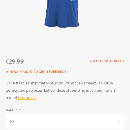
Clubkleding Nieuw Baarnse School
Clubkleding VITA2000
Clubkleding De Blauwe Reiger
Dansschool M-Beat
€29,99
Tennisschool Utrecht
NIET OP VOORRAAD
MAXIMAAL 5 DAGEN LEVERTIJD!
MKWJ Waterscouting
Dit First ladies shirt met V-hals van Stanno is gemaakt van 100%
Dansstudio Motion
gerecycled polyester. Let op: deze afbeelding is van een heren
model
Lees meer
MAAT:
*
XS