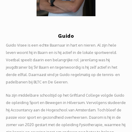
Clubkleding Nieuw Baarnse School
Clubkleding VITA2000
Clubkleding De Blauwe Reiger
Guido
Guido Visee is een echte Baarnaar in hart en nieren. Al zijn hele
Dansschool M-Beat
leven woont hij in Baarn en is hij actief in de lokale sportwereld.
Voetbal speelt daarin een belangrijke rol: jarenlang was hij
Tennisschool Utrecht
jeugdtrainer bij SV Baarn en tegenwoordig is hij zelf actief in het
derde elftal. Daarnaast vind je Guido regelmatig op de tennis- en
MKWJ Waterscouting
padelbanen bij BLTC en De Geeren.
Dansstudio Motion
Na zijn middelbare schooltijd op het Griftland College volgde Guido
de opleiding Sport en Bewegen in Hilversum. Vervolgens studeerde
hij Accountancy aan de Hogeschool van Amsterdam. Toch bleef de
passie voor sport en gezondheid overheersen. Daarom is hij in de
zomer van 2020 gestart met de opleiding Fysiotherapie, waarmee hij