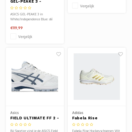
GEL-PEAKE 3 -
Baarn.
Vergelijk
WHITE/INDEPENDENCE
BLUE
ASICS GEL-PEAKE 3 in
White/Independence Blue: dé
hockeyschoen voor maximale
€119,99
stabiliteit. TRUSSTIC-technologie
en wrap-up buitenzool zorgen
Vergelijk
voor extra steun en grip op elke
ondergrond. Ook verkrijgbaar in
onze winkel in Baarn.
Asics
Adidas
FIELD ULTIMATE FF 2 -
Fabela Rise
WHITE/INDEPENDENCE
Hockeyschoenen Wit
BLUE
Bij Sportze vind je de ASICS Field
Fabela Rise Hockeyschoenen Wit