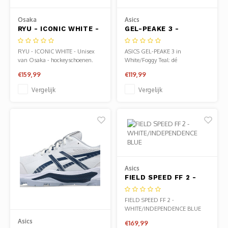
Clubkleding Nieuw Baarnse School
Osaka
Asics
RYU - ICONIC WHITE -
GEL-PEAKE 3 -
Clubkleding VITA2000
Unisex
WHITE/FOGGY TEAL
RYU - ICONIC WHITE - Unisex
ASICS GEL-PEAKE 3 in
Clubkleding De Blauwe Reiger
van Osaka - hockeyschoenen.
White/Foggy Teal: dé
Verkrijgbaar bij Sportze Baarn.
hockeyschoen voor maximale
€159,99
€119,99
stabiliteit. TRUSSTIC-technologie
Dansschool M-Beat
en wrap-up buitenzool zorgen
Vergelijk
Vergelijk
voor extra steun en grip op elke
ondergrond. Ook verkrijgbaar in
Tennisschool Utrecht
onze winkel in Baarn.
MKWJ Waterscouting
Dansstudio Motion
Asics
FIELD SPEED FF 2 -
WHITE/INDEPENDENCE
BLUE
FIELD SPEED FF 2 -
WHITE/INDEPENDENCE BLUE
van Asics - hockeyschoenen
Asics
€169,99
dames. Verkrijgbaar bij Sportze