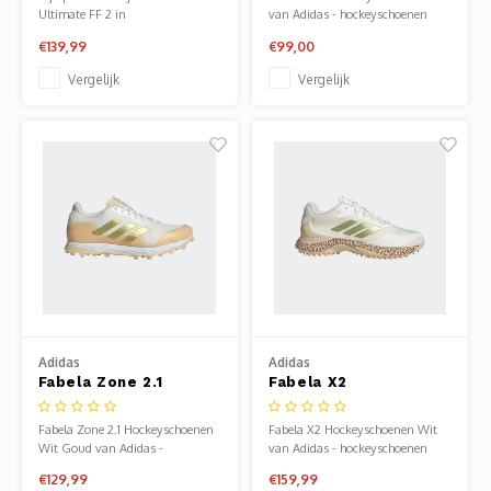
Ultimate FF 2 in
van Adidas - hockeyschoenen
White/Independence Blue: een
dames. Verkrijgbaar bij Sportze
€139,99
€99,00
gedempte hockeyschoen met
Baarn.
FLYTEFOAM- en GEL-technologie
Vergelijk
Vergelijk
voor comfort, stabiliteit en zachte
landingen. Ook verkrijgbaar in
onze winkel in Baarn.
Adidas
Adidas
Fabela Zone 2.1
Fabela X2
Hockeyschoenen Wit
Hockeyschoenen Wit
Goud
Fabela Zone 2.1 Hockeyschoenen
Fabela X2 Hockeyschoenen Wit
Wit Goud van Adidas -
van Adidas - hockeyschoenen
hockeyschoenen dames.
dames. Verkrijgbaar bij Sportze
€129,99
€159,99
Verkrijgbaar bij Sportze Baarn.
Baarn.