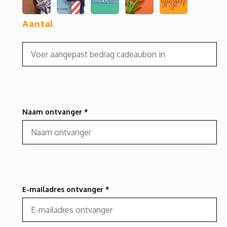
Clubkleding Nieuw Baarnse School
Aantal
Clubkleding VITA2000
Clubkleding De Blauwe Reiger
Dansschool M-Beat
Tennisschool Utrecht
Naam ontvanger *
MKWJ Waterscouting
Dansstudio Motion
E-mailadres ontvanger *