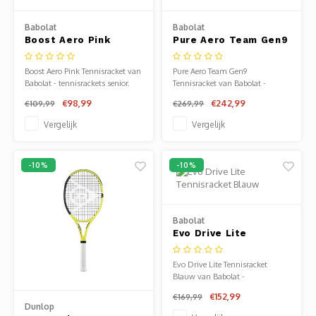
Clubkleding Nieuw Baarnse School
Babolat
Babolat
Boost Aero Pink
Pure Aero Team Gen9
Clubkleding VITA2000
Tennisracket
Tennisracket
Boost Aero Pink Tennisracket van
Pure Aero Team Gen9
Clubkleding De Blauwe Reiger
Babolat - tennisrackets senior.
Tennisracket van Babolat -
Verkrijgbaar bij Sportze Baarn.
tennisrackets senior. Verkrijgbaar
€98,99
€242,99
€109,99
€269,99
bij Sportze Baarn.
Dansschool M-Beat
Vergelijk
Vergelijk
Tennisschool Utrecht
-10%
-10%
MKWJ Waterscouting
Dansstudio Motion
Babolat
Evo Drive Lite
Tennisracket Blauw
Evo Drive Lite Tennisracket
Blauw van Babolat -
tennisrackets senior. Verkrijgbaar
€152,99
€169,99
bij Sportze Baarn.
Dunlop