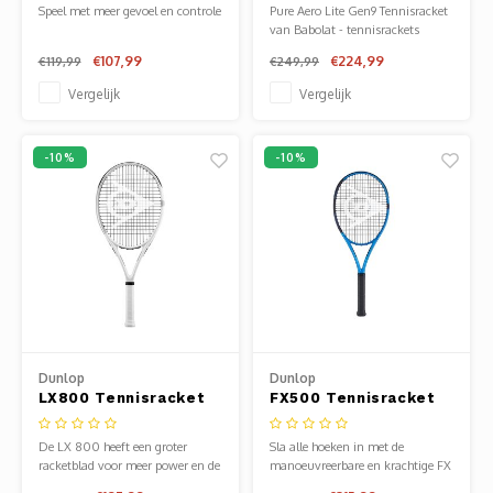
Speel met meer gevoel en controle
Pure Aero Lite Gen9 Tennisracket
van Babolat - tennisrackets
Speel met uitstekende
senior. Verkrijgbaar bij Sportze
€107,99
€224,99
€119,99
€249,99
wendbaarheid met het FX TEAM
Baarn.
285-racket. Met een gewicht van
Vergelijk
Vergelijk
285 g zorgt het racket voor veel
power terwijl het makkelijk is om
te hanteren.
-10%
-10%
Dunlop
Dunlop
LX800 Tennisracket
FX500 Tennisracket
De LX 800 heeft een groter
Sla alle hoeken in met de
racketblad voor meer power en de
manoeuvreerbare en krachtige FX
grotere sweetspot maakt je slagen
500, het ultieme allround racket