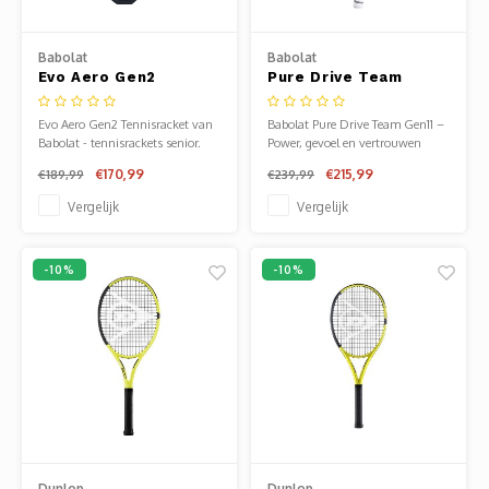
Babolat
Babolat
Evo Aero Gen2
Pure Drive Team
Tennisracket
Gen11 Tennisracket
Evo Aero Gen2 Tennisracket van
Babolat Pure Drive Team Gen11 –
Babolat - tennisrackets senior.
Power, gevoel en vertrouwen
Verkrijgbaar bij Sportze Baarn.
vanaf de baseline
€170,99
€215,99
€189,99
€239,99
Vergelijk
Vergelijk
-10%
-10%
Dunlop
Dunlop