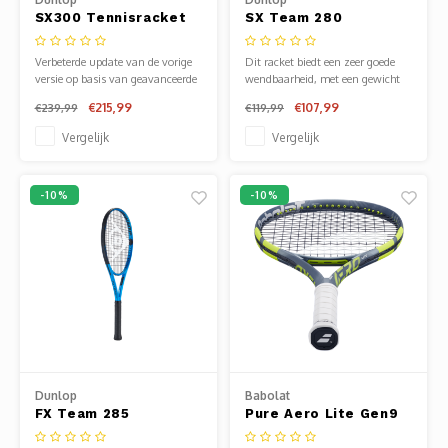
SX300 Tennisracket
SX Team 280
Tennisracket
Verbeterde update van de vorige
Dit racket biedt een zeer goede
versie op basis van geavanceerde
wendbaarheid, met een gewicht
nieuwe technologieën, die het
van 280 g en het voordeel van
€215,99
€107,99
€239,99
€119,99
comfort en de spin-niveaus
AEROSKIN-technologie. Geweldig
verbeteren.
voor spelers die met controle en
Vergelijk
Vergelijk
spin willen spelen.
-10%
-10%
Dunlop
Babolat
FX Team 285
Pure Aero Lite Gen9
Tennisracket
Tennisracket