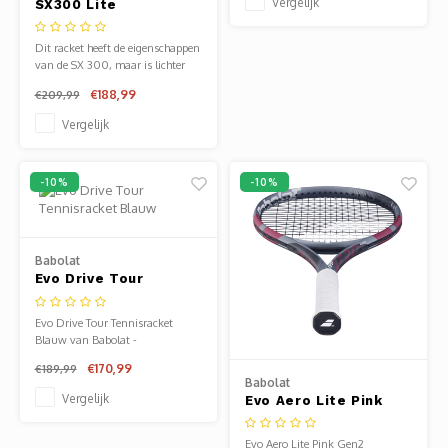
Vergelijk
SX300 Lite
Tennisracket
Dit racket heeft de eigenschappen
van de SX 300, maar is lichter
van gewicht, waardoor hij in alle
€188,99
€209,99
situaties op het veld zeer
gemakkelijk te hanteren is. Dit in
Vergelijk
combinatie met het 16x18
snarenpatroon zorgt voor
geweldige spin en controle.
-10%
-10%
Babolat
Evo Drive Tour
Tennisracket Blauw
Evo Drive Tour Tennisracket
Blauw van Babolat -
tennisrackets senior. Verkrijgbaar
€170,99
€189,99
bij Sportze Baarn.
Babolat
Vergelijk
Evo Aero Lite Pink
Gen2 Tennisracket
Evo Aero Lite Pink Gen2