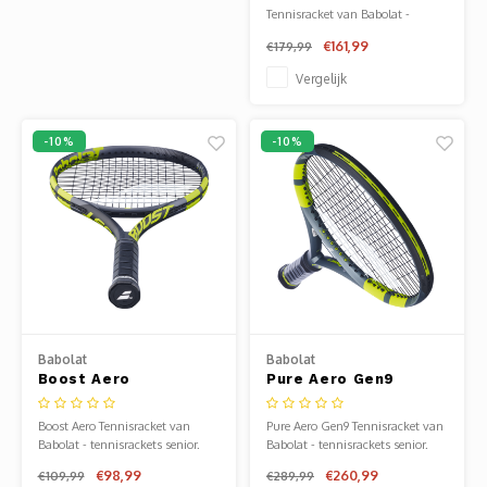
Tennisracket van Babolat -
tennisrackets senior. Verkrijgbaar
€161,99
€179,99
bij Sportze Baarn.
Vergelijk
-10%
-10%
Babolat
Babolat
Boost Aero
Pure Aero Gen9
Tennisracket
Tennisracket
Boost Aero Tennisracket van
Pure Aero Gen9 Tennisracket van
Babolat - tennisrackets senior.
Babolat - tennisrackets senior.
Verkrijgbaar bij Sportze Baarn.
Verkrijgbaar bij Sportze Baarn.
€98,99
€260,99
€109,99
€289,99