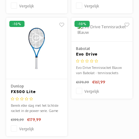
Vergelijk
Vergelijk
-10%
-10%
Babolat
Evo Drive
Tennisracket Blauw
Evo Drive Tennisracket Blauw
van Babolat - tennisrackets
senior. Verkrijgbaar bij Sportze
€161,99
€179,99
Baarn.
Dunlop
Vergelijk
FX500 Lite
Bereik elke slag met het lichtste
racket in de power-serie. Game
improvers, recreanten en
€179,99
€199,99
gevorderde junioren zullen het
gemakkelijker vinden om scherpe,
Vergelijk
krachtige slagen te maken
dankzij het stevige frame van de