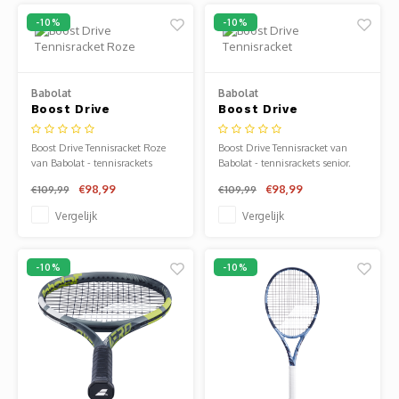
FX 500 LITE.
-10%
-10%
Babolat
Babolat
Boost Drive
Boost Drive
Tennisracket Roze
Tennisracket
Boost Drive Tennisracket Roze
Boost Drive Tennisracket van
van Babolat - tennisrackets
Babolat - tennisrackets senior.
senior. Verkrijgbaar bij Sportze
Verkrijgbaar bij Sportze Baarn.
€98,99
€98,99
€109,99
€109,99
Baarn.
Vergelijk
Vergelijk
-10%
-10%