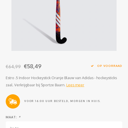
Clubkleding Nieuw Baarnse School
Clubkleding VITA2000
Clubkleding De Blauwe Reiger
Dansschool M-Beat
Tennisschool Utrecht
€58,49
€64,99
OP VOORRAAD
MKWJ Waterscouting
Estro .5 Indoor Hockeystick Oranje Blauw van Adidas - hockeysticks
zaal. Verkrijgbaar bij Sportze Baarn.
Lees meer
Dansstudio Motion
VOOR 16:00 UUR BESTELD, MORGEN IN HUIS.
MAAT:
*