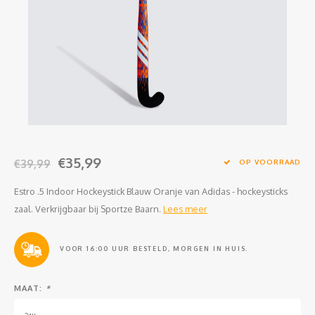
Clubkleding Nieuw Baarnse School
Clubkleding VITA2000
Clubkleding De Blauwe Reiger
Dansschool M-Beat
Tennisschool Utrecht
€35,99
€39,99
OP VOORRAAD
MKWJ Waterscouting
Estro .5 Indoor Hockeystick Blauw Oranje van Adidas - hockeysticks
zaal. Verkrijgbaar bij Sportze Baarn.
Lees meer
Dansstudio Motion
VOOR 16:00 UUR BESTELD, MORGEN IN HUIS.
MAAT:
*