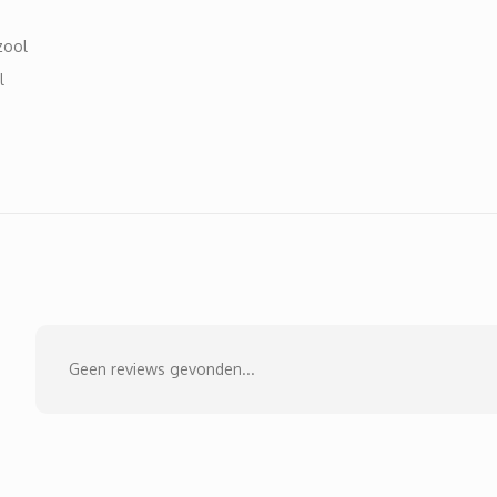
zool
l
Geen reviews gevonden...