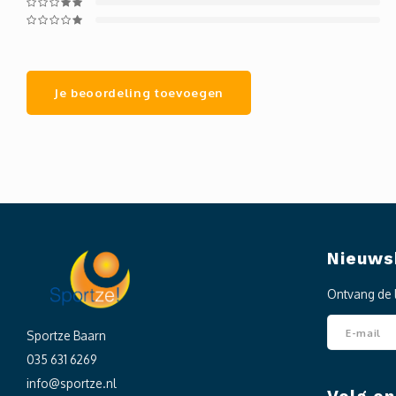
Je beoordeling toevoegen
Nieuws
Ontvang de 
Sportze Baarn
035 631 6269
info@sportze.nl