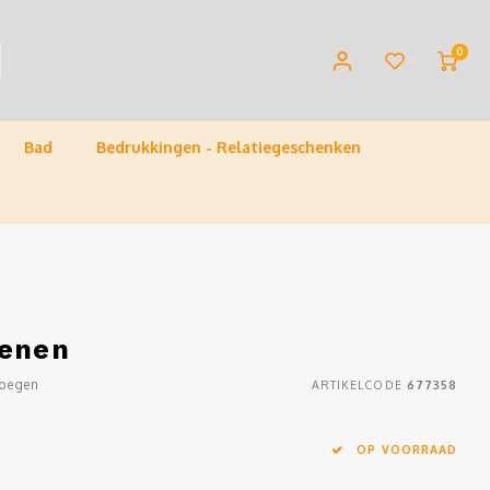
0
Bad
Bedrukkingen - Relatiegeschenken
oenen
voegen
ARTIKELCODE
677358
OP VOORRAAD