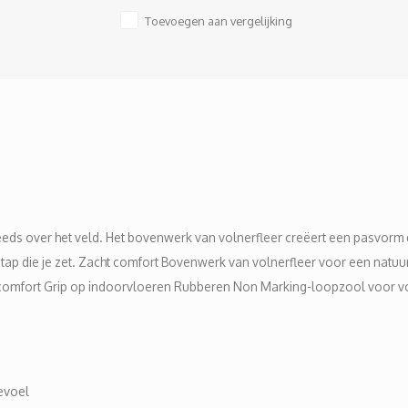
Toevoegen aan vergelijking
teeds over het veld. Het bovenwerk van volnerfleer creëert een pasvorm d
ap die je zet. Zacht comfort Bovenwerk van volnerfleer voor een natuur
mfort Grip op indoorvloeren Rubberen Non Marking-loopzool voor voort
evoel