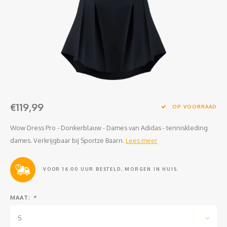
Clubkleding Nieuw Baarnse School
Clubkleding VITA2000
Clubkleding De Blauwe Reiger
Dansschool M-Beat
€119,99
Tennisschool Utrecht
OP VOORRAAD
Wow Dress Pro - Donkerblauw - Dames van Adidas - tenniskleding
MKWJ Waterscouting
dames. Verkrijgbaar bij Sportze Baarn.
Lees meer
Dansstudio Motion
VOOR 16:00 UUR BESTELD, MORGEN IN HUIS.
MAAT:
*
S