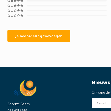
Je beoordeling toevoegen
Nieuws
Ontvang de 
Sportze Baarn
035 631 6269