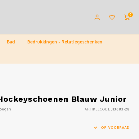
0
Bad
Bedrukkingen - Relatiegeschenken
 Hockeyschoenen Blauw Junior
voegen
ARTIKELCODE
JI3083-28
OP VOORRAAD