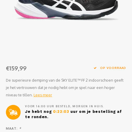
Clubkleding Nieuw Baarnse School
Clubkleding VITA2000
Clubkleding De Blauwe Reiger
Dansschool M-Beat
Tennisschool Utrecht
€159,99
OP VOORRAAD
MKWJ Waterscouting
De superieure demping van de SKY ELITE™ FF 2 indoorschoen geeft
je het vertrouwen dat je nodig hebt om je spel naar een hoger
Dansstudio Motion
niveau te tillen.
Lees meer
VOOR 16:00 UUR BESTELD, MORGEN IN HUIS.
Je hebt nog
0:22:03
uur om je bestelling af
te ronden.
MAAT:
*