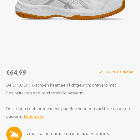
Clubkleding Nieuw Baarnse School
Clubkleding VITA2000
Clubkleding De Blauwe Reiger
Dansschool M-Beat
Tennisschool Utrecht
€64,99
OP VOORRAAD
MKWJ Waterscouting
De UPCOURT 6-schoen heeft een lichtgewicht ontwerp met
flexibiliteit en een comfortabele pasvorm. ​
Dansstudio Motion
De schoen heeft brede mesh-panelen voor een zachtere en betere
pasvorm.
Lees meer
VOOR 16:00 UUR BESTELD, MORGEN IN HUIS.