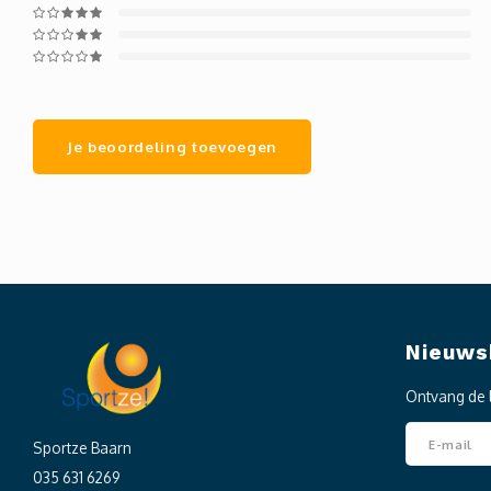
Je beoordeling toevoegen
Nieuws
Ontvang de 
Sportze Baarn
035 631 6269