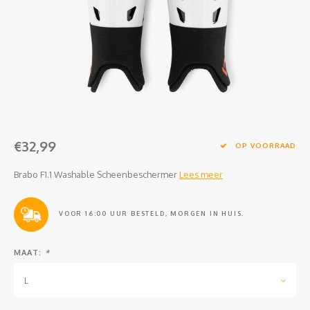
Clubkleding Nieuw Baarnse School
Clubkleding VITA2000
Clubkleding De Blauwe Reiger
Dansschool M-Beat
€32,99
Tennisschool Utrecht
OP VOORRAAD
Brabo F1.1 Washable Scheenbeschermer
Lees meer
MKWJ Waterscouting
Dansstudio Motion
VOOR 16:00 UUR BESTELD, MORGEN IN HUIS.
MAAT:
*
L