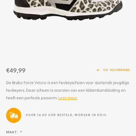
Clubkleding Nieuw Baarnse School
Clubkleding VITA2000
Clubkleding De Blauwe Reiger
Dansschool M-Beat
Tennisschool Utrecht
€49,99
OP VOORRAAD
MKWJ Waterscouting
De Brabo Force Velcro is een hockeyschoen voor startende jeugdige
hockeyers. Deze schoen is voorzien van een klittenbandsluiting en
Dansstudio Motion
heeft een perfecte pasvorm.
Lees meer
VOOR 16:00 UUR BESTELD, MORGEN IN HUIS.
MAAT:
*