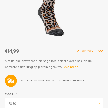
Clubkleding Nieuw Baarnse School
Clubkleding VITA2000
Clubkleding De Blauwe Reiger
Dansschool M-Beat
€14,99
Tennisschool Utrecht
OP VOORRAAD
Met unieke ontwerpen en hoge kwaliteit zijn deze sokken de
MKWJ Waterscouting
perfecte aanvulling op je trainingsoutfit.
Lees meer
Dansstudio Motion
VOOR 16:00 UUR BESTELD, MORGEN IN HUIS.
MAAT:
*
28-30