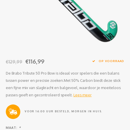
Clubkleding Nieuw Baarnse School
Clubkleding VITA2000
Clubkleding De Blauwe Reiger
Dansschool M-Beat
€116,99
Tennisschool Utrecht
€129,99
OP VOORRAAD
De Brabo Tribute 50 Pro Bow is ideaal voor spelers die een balans
MKWJ Waterscouting
tussen power en precisie zoeken.Met 50% Carbon biedt deze stick
een fijne mix van slagkracht en balgevoel, waardoor je moeiteloos
Dansstudio Motion
passes geeft en gecontroleerd speelt.
Lees meer
VOOR 16:00 UUR BESTELD, MORGEN IN HUIS.
MAAT:
*