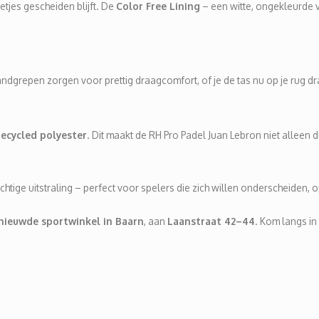
etjes gescheiden blijft. De
Color Free Lining
– een witte, ongekleurde 
dgrepen zorgen voor prettig draagcomfort, of je de tas nu op je rug d
recycled polyester
. Dit maakt de RH Pro Padel Juan Lebron niet alleen
htige uitstraling – perfect voor spelers die zich willen onderscheiden, 
nieuwde sportwinkel in Baarn
, aan
Laanstraat 42–44
. Kom langs i