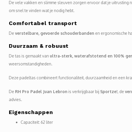
De vele vakken en slimme sleuven zorgen ervoor dat je uitrusting n
om snel te vinden wat je nodig hebt.
Comfortabel transport
De
verstelbare, gevoerde schouderbanden
en ergonomische han
Duurzaam & robuust
De tas is gemaakt van
ultra-sterk, waterafstotend en 100% ge
weersomstandigheden.
Deze padeltas combineert functionaliteit, duurzaamheid en een krac
De
RH Pro Padel Juan Lebron
is verkrijgbaar bij
Sportze!
, de
ver
advies.
Eigenschappen
Capaciteit: 62 liter