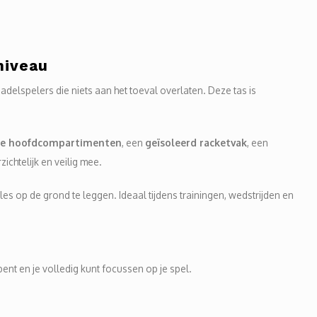
niveau
delspelers die niets aan het toeval overlaten. Deze tas is
me hoofdcompartimenten
, een
geïsoleerd racketvak
, een
chtelijk en veilig mee.
lles op de grond te leggen. Ideaal tijdens trainingen, wedstrijden en
ent en je volledig kunt focussen op je spel.