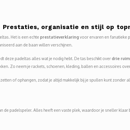
restaties, organisatie en stijl op top
ltas. Het is een echte
prestatieverklaring
voor ervaren en fanatieke pa
niseerd aan de baan willen verschijnen.
dt deze padeltas alles wat je nodig hebt. De tas beschikt over
drie rui
ken. Zo neem je rackets, schoenen, kleding, ballen en accessoires overzi
zetten of ophangen, zodat je altijd makkelijk bij je spullen kunt zonder a
n de padelspeler. Alles heeft een vaste plek, waardoor je sneller klaar b