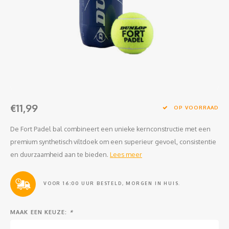
Clubkleding Nieuw Baarnse School
Clubkleding VITA2000
Clubkleding De Blauwe Reiger
Dansschool M-Beat
€11,99
Tennisschool Utrecht
OP VOORRAAD
De Fort Padel bal combineert een unieke kernconstructie met een
MKWJ Waterscouting
premium synthetisch viltdoek om een superieur gevoel, consistentie
en duurzaamheid aan te bieden.
Lees meer
Dansstudio Motion
VOOR 16:00 UUR BESTELD, MORGEN IN HUIS.
MAAK EEN KEUZE:
*