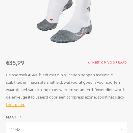
Clubkleding Nieuw Baarnse School
Clubkleding VITA2000
Clubkleding De Blauwe Reiger
Dansschool M-Beat
€35,99
Tennisschool Utrecht
NIET OP VOORRAAD
De sportsok 4GRIP biedt met zijn siliconen noppen maximale
MKWJ Waterscouting
stabiliteit en maximale snelheid, wat vooral goed is voor sporten
waarbij snel van richting moet worden veranderd. Bovendien wordt
Dansstudio Motion
de enkel gestabiliseerd door een compressiezone, zodat het risico
Lees meer
MAAT:
*
44-45