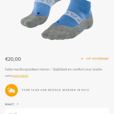
Clubkleding Nieuw Baarnse School
Clubkleding VITA2000
Clubkleding De Blauwe Reiger
Dansschool M-Beat
Tennisschool Utrecht
€20,00
OP VOORRAAD
MKWJ Waterscouting
Falke Hardloopsokken Heren – Stabiliteit en comfort voor snelle
runs
Lees meer
Dansstudio Motion
VOOR 16:00 UUR BESTELD, MORGEN IN HUIS.
MAAT:
*