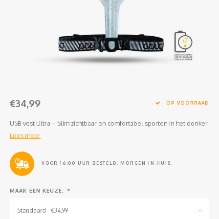
Clubkleding Nieuw Baarnse School
Clubkleding VITA2000
Clubkleding De Blauwe Reiger
Dansschool M-Beat
€34,99
Tennisschool Utrecht
OP VOORRAAD
USB-vest Ultra – Slim zichtbaar en comfortabel sporten in het donker
MKWJ Waterscouting
Lees meer
Dansstudio Motion
VOOR 16:00 UUR BESTELD, MORGEN IN HUIS.
MAAK EEN KEUZE:
*
Standaard - €34,99