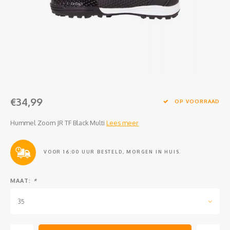
Clubkleding Nieuw Baarnse School
Clubkleding VITA2000
Clubkleding De Blauwe Reiger
Dansschool M-Beat
€34,99
OP VOORRAAD
Tennisschool Utrecht
Hummel Zoom JR TF Black Multi
Lees meer
MKWJ Waterscouting
VOOR 16:00 UUR BESTELD, MORGEN IN HUIS.
Dansstudio Motion
MAAT:
*
35