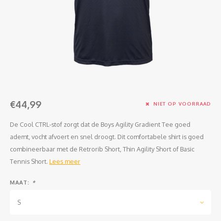
Clubkleding Nieuw Baarnse School
Clubkleding VITA2000
Clubkleding De Blauwe Reiger
Dansschool M-Beat
€44,99
Tennisschool Utrecht
NIET OP VOORRAAD
De Cool CTRL-stof zorgt dat de Boys Agility Gradient Tee goed
MKWJ Waterscouting
ademt, vocht afvoert en snel droogt. Dit comfortabele shirt is goed
combineerbaar met de Retrorib Short, Thin Agility Short of Basic
Dansstudio Motion
Tennis Short.
Lees meer
MAAT:
*
S