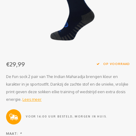
Clubkleding Nieuw Baarnse School
Clubkleding VITA2000
Clubkleding De Blauwe Reiger
Dansschool M-Beat
€29,99
Tennisschool Utrecht
OP VOORRAAD
De Fun sock 2 pair van The Indian Maharadja brengen kleur en
MKWJ Waterscouting
karakter in je sportoutfit. Dankzij de zachte stof en de unieke, vrolijke
print geven deze sokken elke training of wedstrijd een extra dosis
Dansstudio Motion
energie.
Lees meer
VOOR 16:00 UUR BESTELD, MORGEN IN HUIS.
MAAT:
*