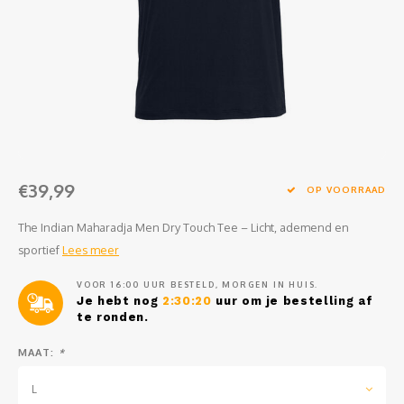
Clubkleding Nieuw Baarnse School
Clubkleding VITA2000
Clubkleding De Blauwe Reiger
Dansschool M-Beat
€39,99
Tennisschool Utrecht
OP VOORRAAD
The Indian Maharadja Men Dry Touch Tee – Licht, ademend en
MKWJ Waterscouting
sportief
Lees meer
Dansstudio Motion
VOOR 16:00 UUR BESTELD, MORGEN IN HUIS.
Je hebt nog
2:30:20
uur om je bestelling af
te ronden.
MAAT:
*
L