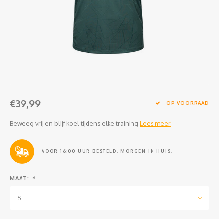
Clubkleding Nieuw Baarnse School
Clubkleding VITA2000
Clubkleding De Blauwe Reiger
Dansschool M-Beat
€39,99
Tennisschool Utrecht
OP VOORRAAD
Beweeg vrij en blijf koel tijdens elke training
Lees meer
MKWJ Waterscouting
Dansstudio Motion
VOOR 16:00 UUR BESTELD, MORGEN IN HUIS.
MAAT:
*
S