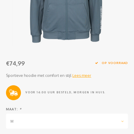
Clubkleding Nieuw Baarnse School
Clubkleding VITA2000
Clubkleding De Blauwe Reiger
Dansschool M-Beat
€74,99
Tennisschool Utrecht
OP VOORRAAD
Sportieve hoodie met comfort en stijl
Lees meer
MKWJ Waterscouting
Dansstudio Motion
VOOR 16:00 UUR BESTELD, MORGEN IN HUIS.
MAAT:
*
M