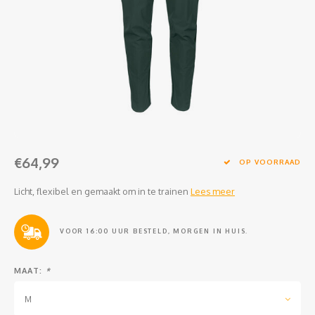
Clubkleding Nieuw Baarnse School
Clubkleding VITA2000
Clubkleding De Blauwe Reiger
Dansschool M-Beat
Tennisschool Utrecht
€64,99
OP VOORRAAD
MKWJ Waterscouting
Licht, flexibel en gemaakt om in te trainen
Lees meer
Dansstudio Motion
VOOR 16:00 UUR BESTELD, MORGEN IN HUIS.
MAAT:
*
M