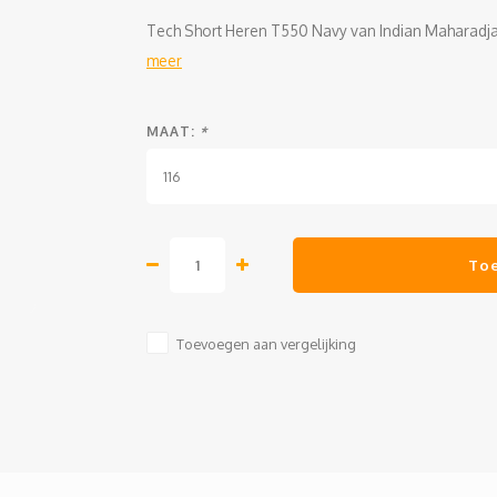
Tech Short Heren T550 Navy van Indian Maharadja 
meer
MAAT:
*
116
To
Toevoegen aan vergelijking