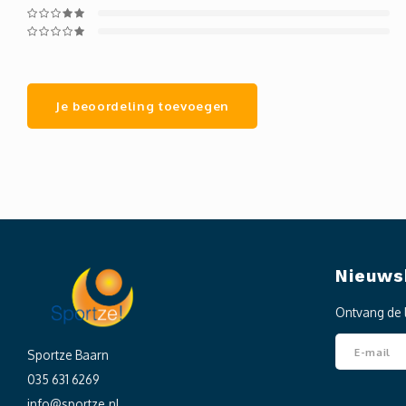
Je beoordeling toevoegen
Nieuws
Ontvang de 
Sportze Baarn
035 631 6269
info@sportze.nl