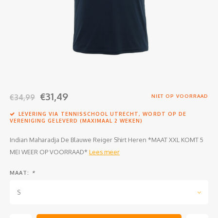
Clubkleding Nieuw Baarnse School
Clubkleding VITA2000
Clubkleding De Blauwe Reiger
Dansschool M-Beat
€31,49
€34,99
NIET OP VOORRAAD
Tennisschool Utrecht
LEVERING VIA TENNISSCHOOL UTRECHT, WORDT OP DE
VERENIGING GELEVERD (MAXIMAAL 2 WEKEN)
MKWJ Waterscouting
Indian Maharadja De Blauwe Reiger Shirt Heren *MAAT XXL KOMT 5
Dansstudio Motion
MEI WEER OP VOORRAAD*
Lees meer
MAAT:
*
S