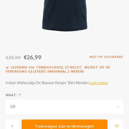
Clubkleding Nieuw Baarnse School
Clubkleding VITA2000
Clubkleding De Blauwe Reiger
Dansschool M-Beat
€26,99
€29,99
NIET OP VOORRAAD
Tennisschool Utrecht
LEVERING VIA TENNISSCHOOL UTRECHT, WORDT OP DE
VERENIGING GELEVERD (MAXIMAAL 2 WEKEN)
MKWJ Waterscouting
Indian Maharadja De Blauwe Reiger Shirt Meiden
Lees meer
Dansstudio Motion
MAAT:
*
128
Toevoegen aan winkelwagen