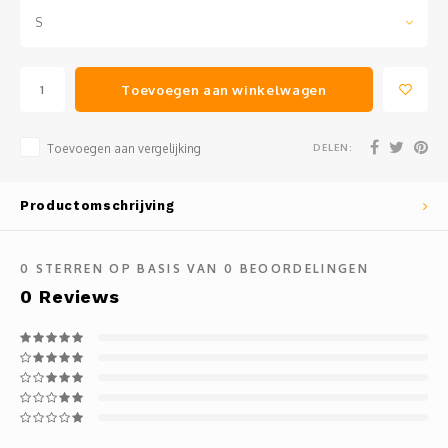
Clubkleding Nieuw Baarnse School
S
Clubkleding VITA2000
Toevoegen aan winkelwagen
Clubkleding De Blauwe Reiger
DELEN:
Toevoegen aan vergelijking
Dansschool M-Beat
Productomschrijving
Tennisschool Utrecht
MKWJ Waterscouting
0
STERREN OP BASIS VAN
0
BEOORDELINGEN
0
Reviews
Dansstudio Motion