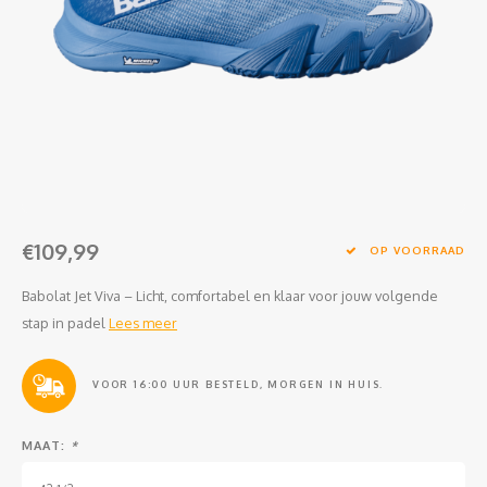
Clubkleding Nieuw Baarnse School
Clubkleding VITA2000
Clubkleding De Blauwe Reiger
Dansschool M-Beat
Tennisschool Utrecht
€109,99
OP VOORRAAD
MKWJ Waterscouting
Babolat Jet Viva – Licht, comfortabel en klaar voor jouw volgende
stap in padel
Lees meer
Dansstudio Motion
VOOR 16:00 UUR BESTELD, MORGEN IN HUIS.
MAAT:
*