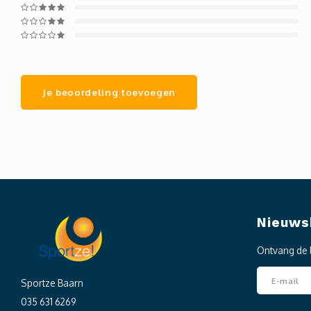
Je beoordeling toevoegen
Nieuws
Ontvang de 
Sportze Baarn
035 631 6269