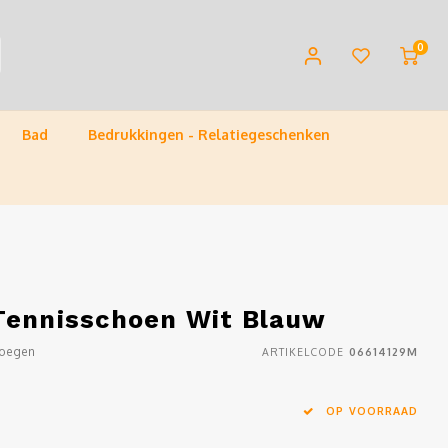
0
Bad
Bedrukkingen - Relatiegeschenken
Tennisschoen Wit Blauw
voegen
ARTIKELCODE
06614129M
OP VOORRAAD