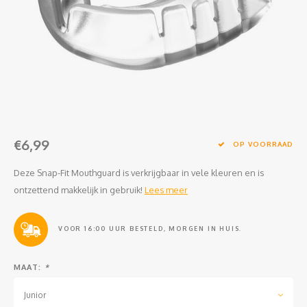
Clubkleding Nieuw Baarnse School
Clubkleding VITA2000
Clubkleding De Blauwe Reiger
Dansschool M-Beat
€6,99
Tennisschool Utrecht
OP VOORRAAD
Deze Snap-Fit Mouthguard is verkrijgbaar in vele kleuren en is
MKWJ Waterscouting
ontzettend makkelijk in gebruik!
Lees meer
Dansstudio Motion
VOOR 16:00 UUR BESTELD, MORGEN IN HUIS.
MAAT:
*
Junior