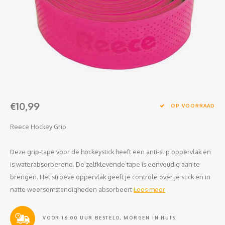
Clubkleding Nieuw Baarnse School
Clubkleding VITA2000
Clubkleding De Blauwe Reiger
Dansschool M-Beat
€10,99
Tennisschool Utrecht
OP VOORRAAD
Reece Hockey Grip
MKWJ Waterscouting
Deze grip-tape voor de hockeystick heeft een anti-slip oppervlak en
Dansstudio Motion
is waterabsorberend. De zelfklevende tape is eenvoudig aan te
brengen. Het stroeve oppervlak geeft je controle over je stick en in
natte weersomstandigheden absorbeert
Lees meer
VOOR 16:00 UUR BESTELD, MORGEN IN HUIS.