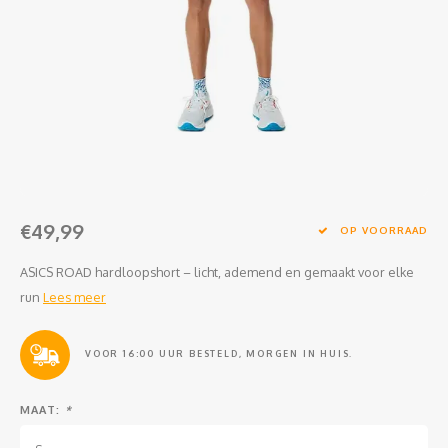
Clubkleding Nieuw Baarnse School
Clubkleding VITA2000
Clubkleding De Blauwe Reiger
Dansschool M-Beat
Tennisschool Utrecht
€49,99
OP VOORRAAD
MKWJ Waterscouting
ASICS ROAD hardloopshort – licht, ademend en gemaakt voor elke
run
Lees meer
Dansstudio Motion
VOOR 16:00 UUR BESTELD, MORGEN IN HUIS.
MAAT:
*