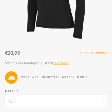
Clubkleding Nieuw Baarnse School
Clubkleding VITA2000
Clubkleding De Blauwe Reiger
Dansschool M-Beat
€28,99
Tennisschool Utrecht
OP VOORRAAD
Stanno Core Baselayer L/S Black
Lees meer
MKWJ Waterscouting
Dansstudio Motion
VOOR 16:00 UUR BESTELD, MORGEN IN HUIS.
MAAT:
*
XL