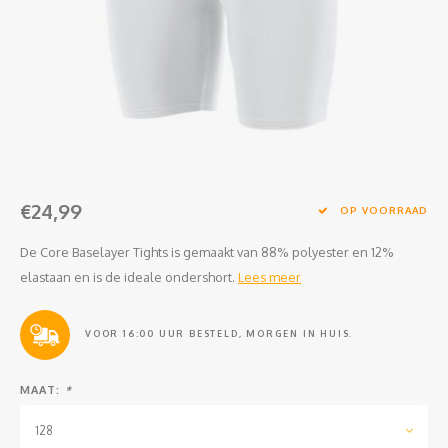
Clubkleding Nieuw Baarnse School
Clubkleding VITA2000
Clubkleding De Blauwe Reiger
Dansschool M-Beat
€24,99
Tennisschool Utrecht
OP VOORRAAD
De Core Baselayer Tights is gemaakt van 88% polyester en 12%
MKWJ Waterscouting
elastaan en is de ideale ondershort.
Lees meer
Dansstudio Motion
VOOR 16:00 UUR BESTELD, MORGEN IN HUIS.
MAAT:
*
128