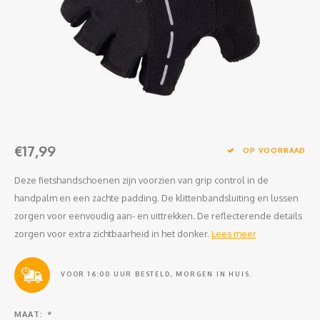
Clubkleding Nieuw Baarnse School
Clubkleding VITA2000
Clubkleding De Blauwe Reiger
Dansschool M-Beat
€17,99
Tennisschool Utrecht
OP VOORRAAD
Deze fietshandschoenen zijn voorzien van grip control in de
MKWJ Waterscouting
handpalm en een zachte padding. De klittenbandsluiting en lussen
zorgen voor eenvoudig aan- en uittrekken. De reflecterende details
Dansstudio Motion
zorgen voor extra zichtbaarheid in het donker.
Lees meer
VOOR 16:00 UUR BESTELD, MORGEN IN HUIS.
MAAT:
*