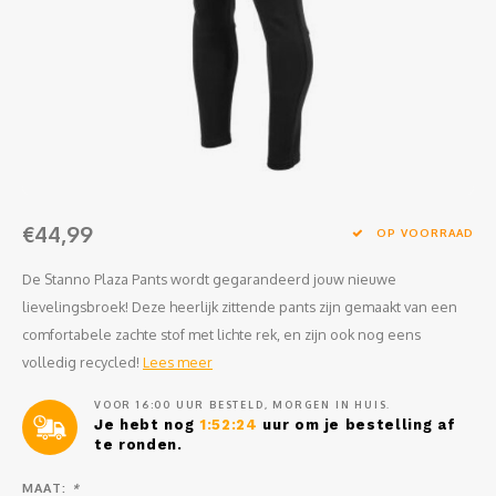
Clubkleding Nieuw Baarnse School
Clubkleding VITA2000
Clubkleding De Blauwe Reiger
Dansschool M-Beat
€44,99
Tennisschool Utrecht
OP VOORRAAD
De Stanno Plaza Pants wordt gegarandeerd jouw nieuwe
MKWJ Waterscouting
lievelingsbroek! Deze heerlijk zittende pants zijn gemaakt van een
comfortabele zachte stof met lichte rek, en zijn ook nog eens
Dansstudio Motion
volledig recycled!
Lees meer
VOOR 16:00 UUR BESTELD, MORGEN IN HUIS.
Je hebt nog
1:52:24
uur om je bestelling af
te ronden.
MAAT:
*