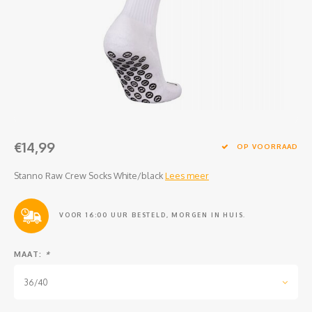
Clubkleding Nieuw Baarnse School
Clubkleding VITA2000
Clubkleding De Blauwe Reiger
Dansschool M-Beat
€14,99
Tennisschool Utrecht
OP VOORRAAD
Stanno Raw Crew Socks White/black
Lees meer
MKWJ Waterscouting
Dansstudio Motion
VOOR 16:00 UUR BESTELD, MORGEN IN HUIS.
MAAT:
*
36/40