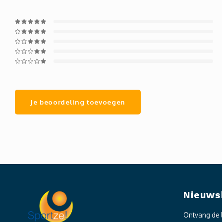
Je beoordeling toevoegen
Nieuws
Ontvang de 