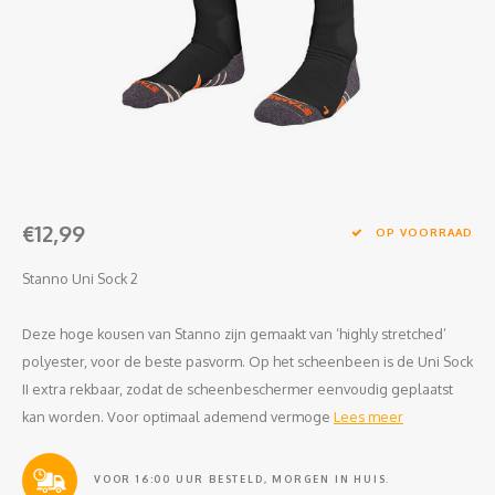
Clubkleding Nieuw Baarnse School
Clubkleding VITA2000
Clubkleding De Blauwe Reiger
Dansschool M-Beat
€12,99
Tennisschool Utrecht
OP VOORRAAD
Stanno Uni Sock 2
MKWJ Waterscouting
Deze hoge kousen van Stanno zijn gemaakt van ‘highly stretched’
Dansstudio Motion
polyester, voor de beste pasvorm. Op het scheenbeen is de Uni Sock
II extra rekbaar, zodat de scheenbeschermer eenvoudig geplaatst
kan worden. Voor optimaal ademend vermoge
Lees meer
VOOR 16:00 UUR BESTELD, MORGEN IN HUIS.