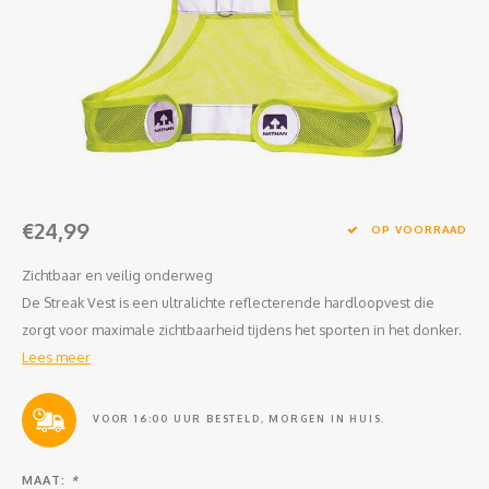
Clubkleding Nieuw Baarnse School
Clubkleding VITA2000
Clubkleding De Blauwe Reiger
Dansschool M-Beat
€24,99
Tennisschool Utrecht
OP VOORRAAD
Zichtbaar en veilig onderweg
MKWJ Waterscouting
De Streak Vest is een ultralichte reflecterende hardloopvest die
zorgt voor maximale zichtbaarheid tijdens het sporten in het donker.
Dansstudio Motion
Lees meer
VOOR 16:00 UUR BESTELD, MORGEN IN HUIS.
MAAT:
*