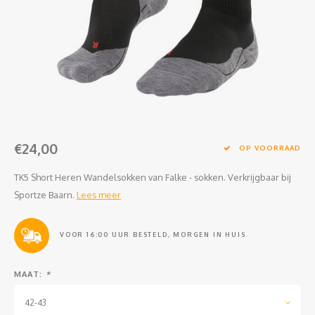
Clubkleding Nieuw Baarnse School
Clubkleding VITA2000
Clubkleding De Blauwe Reiger
Dansschool M-Beat
€24,00
Tennisschool Utrecht
OP VOORRAAD
TK5 Short Heren Wandelsokken van Falke - sokken. Verkrijgbaar bij
MKWJ Waterscouting
Sportze Baarn.
Lees meer
Dansstudio Motion
VOOR 16:00 UUR BESTELD, MORGEN IN HUIS.
MAAT:
*
42-43