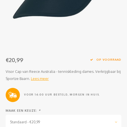
Clubkleding Nieuw Baarnse School
Clubkleding VITA2000
Clubkleding De Blauwe Reiger
Dansschool M-Beat
€20,99
Tennisschool Utrecht
OP VOORRAAD
Visor Cap van Reece Australia - tenniskleding dames. Verkrijgbaar bij
MKWJ Waterscouting
Sportze Baarn.
Lees meer
Dansstudio Motion
VOOR 16:00 UUR BESTELD, MORGEN IN HUIS.
MAAK EEN KEUZE:
*
Standaard - €20,99