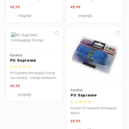
Clubkleding Nieuw Baarnse School
Verkrijgbaar bij Sportze Baarn.
Verkrijgbaar bij Sportze Baarn.
€9,99
€9,99
Vergelijk
Vergelijk
Clubkleding VITA2000
Clubkleding De Blauwe Reiger
Dansschool M-Beat
Karakal
Tennisschool Utrecht
PU Supreme
Hockeygrip Oranje
PU Supreme Hockeygrip Oranje
MKWJ Waterscouting
van Karakal - overige hardwaren.
Verkrijgbaar bij Sportze Baarn.
€9,99
Dansstudio Motion
Karakal
Vergelijk
PU Supreme
Hockeygrip Blauw
Karakal PU Supreme Hockeygrip
Blauw
€9,99