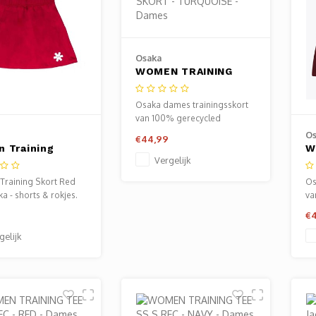
Osaka
WOMEN TRAINING
SKORT - TURQUOISE
- Dames
Osaka dames trainingsskort
van 100% gerecycled
polyester met ingebouwde
Os
€44,99
broek - ademend,
 Training
W
vochtregulerend en rekbaar.
Vergelijk
 Red
S
D
raining Skort Red
Os
a - shorts & rokjes.
va
baar bij Sportze
po
€
br
vo
gelijk