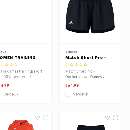
aka
Adidas
OMEN TRAINING
Match Short Pro -
KORT - RED - Dames
Donkerblauw -
Dames
aka dames trainingsskort
Match Short Pro -
n 100% gerecycled
Donkerblauw - Dames van
lyester met ingebouwde
Adidas - fitnesskleding
44,99
€64,99
oek - ademend,
dames. Verkrijgbaar bij
chtregulerend en rekbaar.
Sportze Baarn.
Vergelijk
Vergelijk