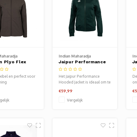
Maharadja
Indian Maharadja
In
 Plyo Flex
Jaipur Performance
J
 - Black Olive
Hooded Groen Dames
P
exibel en perfect voor
Het Jaipur Performance
De
ning
Hooded Jacket is ideaal om te
on
dragen voorafgaand aan je
co
€59,99
€5
training of wedstrijd.
ti
gelijk
Vergelijk