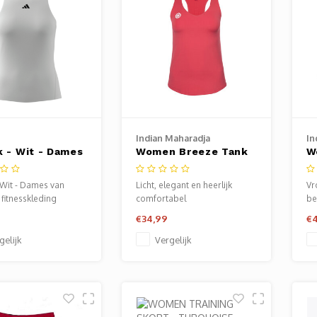
Indian Maharadja
In
k - Wit - Dames
Women Breeze Tank
W
- Berry Rose
S
 Wit - Dames van
Licht, elegant en heerlijk
Vr
 fitnesskleding
comfortabel
be
erkrijgbaar bij
€34,99
€
 Baarn.
gelijk
Vergelijk