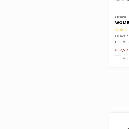
Osaka
WOME
TEE S
Dame
Osaka da
met kor
gerecycle
€39,99
ademen
vochtre
Ver