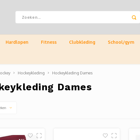
Hardlopen
Fitness
Clubkleding
School/gym
ockey
Hockeykleding
Hockeykleding Dames
keykleding Dames
eken