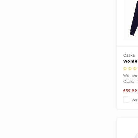
Osaka
Women
Navy
Women T
Osaka - 
Verkrijg
€59,99
Baarn.
Ver