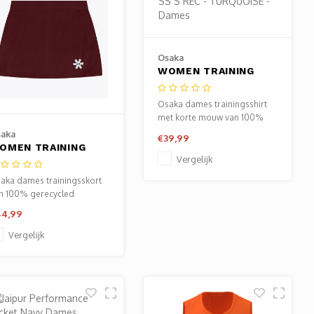
Osaka
WOMEN TRAINING
TEE SS S REC -
TURQUOISE - Dames
Osaka dames trainingsshirt
met korte mouw van 100%
gerecycled polyester - licht,
aka
€39,99
ademend en
OMEN TRAINING
vochtregulerend.
Vergelijk
KORT - BORDEAUX -
ames
aka dames trainingsskort
n 100% gerecycled
lyester met ingebouwde
44,99
oek - ademend,
chtregulerend en rekbaar.
Vergelijk