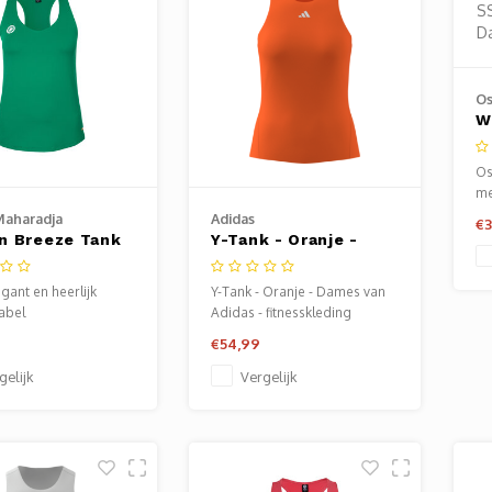
Os
W
T
B
Os
me
ge
Maharadja
Adidas
€3
ad
 Breeze Tank
Y-Tank - Oranje -
vo
h Green
Dames
egant en heerlijk
Y-Tank - Oranje - Dames van
abel
Adidas - fitnesskleding
dames. Verkrijgbaar bij
€54,99
Sportze Baarn.
gelijk
Vergelijk