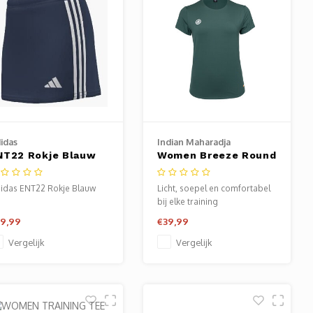
idas
Indian Maharadja
NT22 Rokje Blauw
Women Breeze Round
Neck Tee - Hunter
Green
idas ENT22 Rokje Blauw
Licht, soepel en comfortabel
bij elke training
9,99
€39,99
Vergelijk
Vergelijk