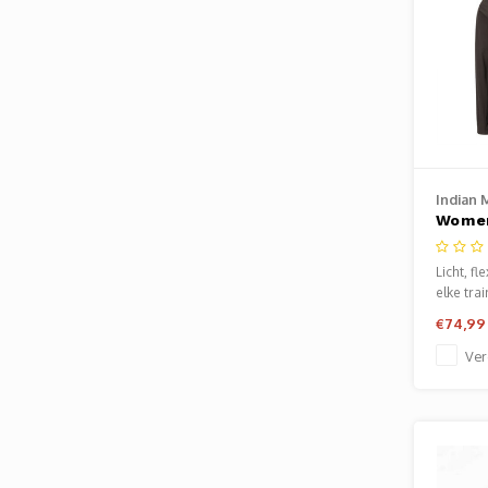
Indian 
Women
Jacket
Licht, fl
elke trai
€74,99
Ver