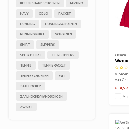
KEEPERSHANDSCHOENEN
MIZUNO
NAVY
ODLO
RACKET
RUNNING
RUNNINGSCHOENEN
RUNNINGSHIRT
SCHOENEN
SHIRT
SLIPPERS
Osaka
SPORTSHIRT
TEENSLIPPERS
Women
TENNIS
TENNISRACKET
Skort
Women T
TENNISSCHOENEN
WIT
van Osak
Verkrijg
ZAALHOCKEY
€34,99
Baarn.
Ver
ZAALHOCKEYHANDSCHOEN
ZWART