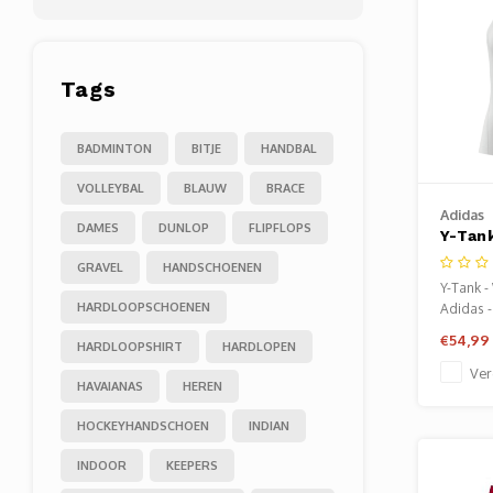
Tags
BADMINTON
BITJE
HANDBAL
VOLLEYBAL
BLAUW
BRACE
Adidas
DAMES
DUNLOP
FLIPFLOPS
Y-Tan
GRAVEL
HANDSCHOENEN
Y-Tank -
HARDLOOPSCHOENEN
Adidas -
dames. V
€54,99
HARDLOOPSHIRT
HARDLOPEN
Sportze
Ver
HAVAIANAS
HEREN
HOCKEYHANDSCHOEN
INDIAN
INDOOR
KEEPERS