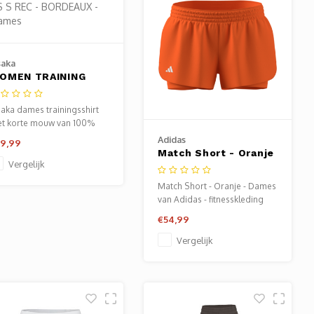
aka
OMEN TRAINING
EE SS S REC -
ORDEAUX - Dames
aka dames trainingsshirt
t korte mouw van 100%
recycled polyester - licht,
Adidas
9,99
emend en
Match Short - Oranje
chtregulerend.
Vergelijk
- Dames
Match Short - Oranje - Dames
van Adidas - fitnesskleding
dames. Verkrijgbaar bij
€54,99
Sportze Baarn.
Vergelijk