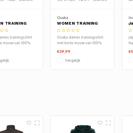
Osaka
In
N TRAINING
WOMEN TRAINING
J
S S REC - RED -
TEE SS S REC - NAVY
J
s
- Dames
mes trainingsshirt
Osaka dames trainingsshirt
Ja
te mouw van 100%
met korte mouw van 100%
Na
d polyester - licht,
gerecycled polyester - licht,
Ma
€39,99
€5
d en
ademend en
da
gulerend.
vochtregulerend.
Sp
gelijk
Vergelijk