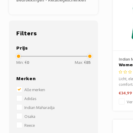
Filters
Prijs
Indian 
Min: €
0
Max: €
85
Women
- Lus
Merken
Licht, el
comfort
Alle merken
€34,99
Adidas
Ver
Indian Maharadja
Osaka
Reece