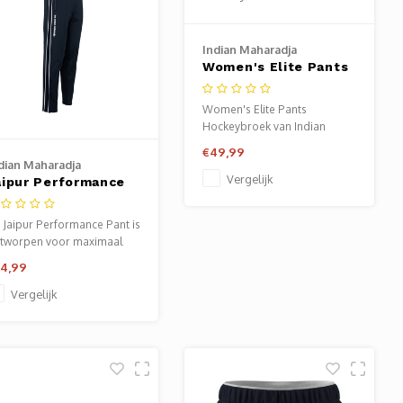
Indian Maharadja
Women's Elite Pants
Hockeybroek
Women's Elite Pants
Hockeybroek van Indian
Maharadja - hockeykleding
€49,99
dames. Verkrijgbaar bij
dian Maharadja
Sportze Baarn.
Vergelijk
aipur Performance
ant Navy Dames
 Jaipur Performance Pant is
tworpen voor maximaal
mfort en functionaliteit
4,99
jdens het sporten.
Vergelijk