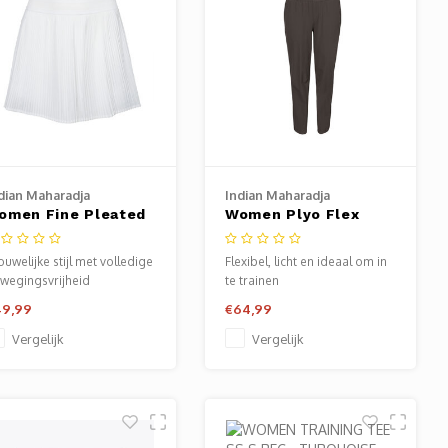
dian Maharadja
Indian Maharadja
omen Fine Pleated
Women Plyo Flex
kirt - White
Pant Regular Fit -
Black Olive
ouwelijke stijl met volledige
Flexibel, licht en ideaal om in
wegingsvrijheid
te trainen
49,99
€64,99
Vergelijk
Vergelijk