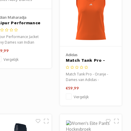
dian Maharadja
aipur Performance
acket Navy Dames
ipur Performance Jacket
vy Dames van Indian
haradja - hockeykleding
9,99
mes. Verkrijgbaar bij
Adidas
ortze Baarn.
Vergelijk
Match Tank Pro -
Oranje - Dames
Match Tank Pro - Oranje -
Dames van Adidas -
fitnesskleding dames.
€59,99
Verkrijgbaar bij Sportze
Baarn.
Vergelijk